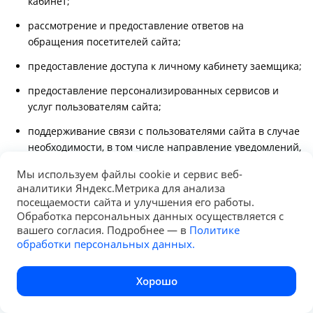
кабинет;
рассмотрение и предоставление ответов на
обращения посетителей сайта;
предоставление доступа к личному кабинету заемщика;
предоставление персонализированных сервисов и
услуг пользователям сайта;
поддерживание связи с пользователями сайта в случае
необходимости, в том числе направление уведомлений,
запросов и информации, связанных с использованием
Мы используем файлы cookie и сервис веб-
сервисов, оказанием услуг, а также обработка запросов
аналитики Яндекс.Метрика для анализа
и заявок от пользователей;
посещаемости сайта и улучшения его работы.
Обработка персональных данных осуществляется с
улучшение работы сайта;
вашего согласия. Подробнее — в
Политике
обработки персональных данных.
В целях исполнения возложенных на Общество
обязанностей, Общество вправе в установленном
порядке поручать обработку персональных данных
Хорошо
третьим лицам.